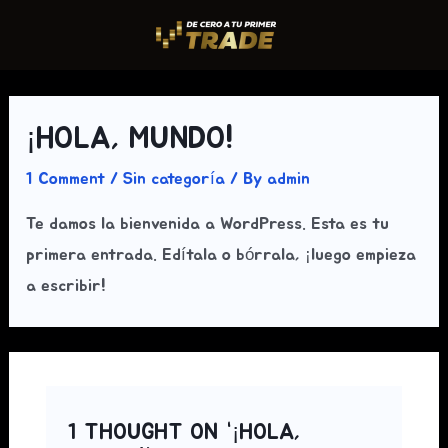
Skip
to
content
¡HOLA, MUNDO!
1 Comment
/
Sin categoría
/ By
admin
Te damos la bienvenida a WordPress. Esta es tu
primera entrada. Edítala o bórrala, ¡luego empieza
a escribir!
1 THOUGHT ON “¡HOLA,